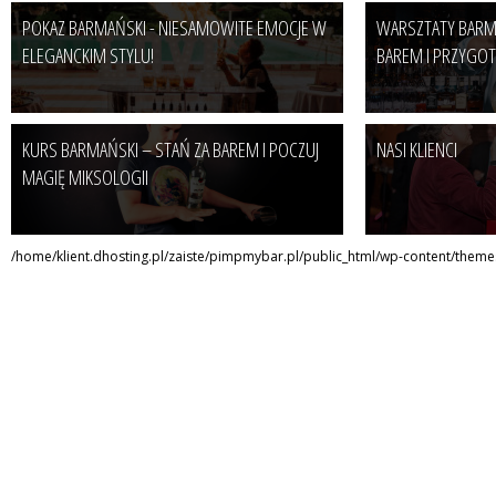
POKAZ BARMAŃSKI - NIESAMOWITE EMOCJE W
WARSZTATY BARMA
ELEGANCKIM STYLU!
BAREM I PRZYGOT
KURS BARMAŃSKI – STAŃ ZA BAREM I POCZUJ
NASI KLIENCI
MAGIĘ MIKSOLOGII
/home/klient.dhosting.pl/zaiste/pimpmybar.pl/public_html/wp-content/the