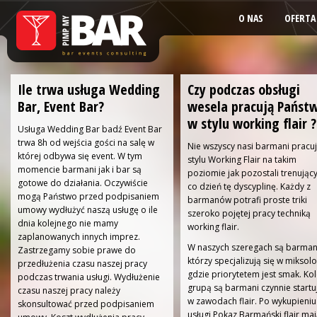
O NAS
OFERTA
Ile trwa usługa Wedding
Czy podczas obsługi
Bar, Event Bar?
wesela pracują Państ
w stylu working flair ?
Usługa Wedding Bar badź Event Bar
trwa 8h od wejścia gości na salę w
Nie wszyscy nasi barmani pracu
której odbywa się event. W tym
stylu Working Flair na takim
momencie barmani jak i bar są
poziomie jak pozostali trenując
gotowe do działania. Oczywiście
co dzień tę dyscyplinę. Każdy z
mogą Państwo przed podpisaniem
barmanów potrafi proste triki
umowy wydłużyć naszą usługę o ile
szeroko pojętej pracy techniką
dnia kolejnego nie mamy
working flair.
zaplanowanych innych imprez.
W naszych szeregach są barman
Zastrzegamy sobie prawe do
którzy specjalizują się w miksolo
przedłużenia czasu naszej pracy
gdzie priorytetem jest smak. Ko
podczas trwania usługi. Wydłużenie
grupą są barmani czynnie startu
czasu naszej pracy należy
w zawodach flair. Po wykupieniu
skonsultować przed podpisaniem
usługi Pokaz Barmański flair ma