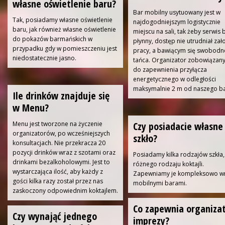
własne oświetlenie baru?
Bar mobilny usytuowany jest w
Tak, posiadamy własne oświetlenie
najdogodniejszym logistycznie
baru, jak również własne oświetlenie
miejscu na sali, tak żeby serwis 
do pokazów barmańskich w
płynny, dostęp nie utrudniał za
przypadku gdy w pomieszczeniu jest
pracy, a bawiącym się swobod
niedostatecznie jasno.
tańca. Organizator zobowiązany
do zapewnienia przyłącza
energetycznego w odległości
maksymalnie 2 m od naszego ba
Ile drinków znajduje się
w Menu?
Menu jest tworzone na życzenie
Czy posiadacie własne
organizatorów, po wcześniejszych
szkło?
konsultacjach. Nie przekracza 20
pozycji drinków wraz z szotami oraz
Posiadamy kilka rodzajów szkła
drinkami bezalkoholowymi. Jest to
różnego rodzaju koktajli.
wystarczająca ilość, aby każdy z
Zapewniamy je kompleksowo wr
gości kilka razy został przez nas
mobilnymi barami.
zaskoczony odpowiednim koktajlem.
Co zapewnia organiza
Czy wynająć jednego
imprezy?