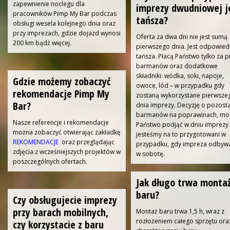
zapewnienie noclegu dla
imprezy dwudniowej j
pracowników Pimp My Bar podczas
tańsza?
obsługi wesela kolejnego dnia oraz
przy imprezach, gdzie dojazd wynosi
Oferta za dwa dni nie jest sumą
200 km bądź więcej.
pierwszego dnia. Jest odpowied
tańsza. Płacą Państwo tylko za 
barmanów oraz dodatkowe
składniki: wódka, soki, napoje,
Gdzie możemy zobaczyć
owoce, lód – w przypadku gdy
rekomendacje Pimp My
zostaną wykorzystane pierwsze
Bar?
dnia imprezy. Decyzję o pozost
barmanów na poprawinach, mo
Nasze referencje i rekomendacje
Państwo podjąć w dniu imprezy 
można zobaczyć otwierając zakładkę
jesteśmy na to przygotowani w
REKOMENDACJE
oraz przeglądając
przypadku, gdy impreza odbywa
zdjęcia z wcześniejszych projektów w
w sobotę.
poszczególnych ofertach.
Jak długo trwa monta
baru?
Czy obsługujecie imprezy
przy barach mobilnych,
Montaż baru trwa 1,5 h, wraz z
rozłożeniem całego sprzętu ora
czy korzystacie z baru