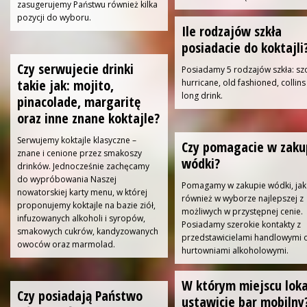
zasugerujemy Państwu również kilka
pozycji do wyboru.
Ile rodzajów szkła
posiadacie do koktajli
Czy serwujecie drinki
Posiadamy 5 rodzajów szkła: szo
takie jak: mojito,
hurricane, old fashioned, collins 
long drink.
pinacolade, margaritę
oraz inne znane koktajle?
Serwujemy koktajle klasyczne –
Czy pomagacie w zaku
znane i cenione przez smakoszy
wódki?
drinków. Jednocześnie zachęcamy
do wypróbowania Naszej
Pomagamy w zakupie wódki, jak
nowatorskiej karty menu, w której
również w wyborze najlepszej z
proponujemy koktajle na bazie ziół,
możliwych w przystępnej cenie.
infuzowanych alkoholi i syropów,
Posiadamy szerokie kontakty z
smakowych cukrów, kandyzowanych
przedstawicielami handlowymi 
owoców oraz marmolad.
hurtowniami alkoholowymi.
W którym miejscu loka
Czy posiadają Państwo
ustawicie bar mobilny