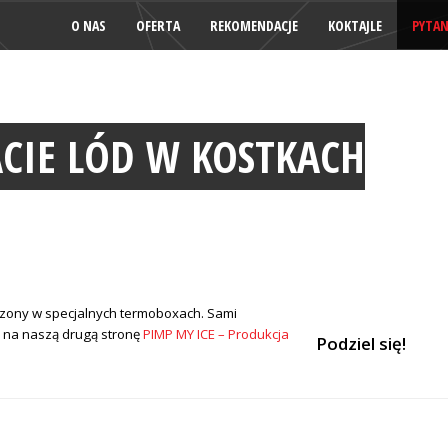
O NAS
OFERTA
REKOMENDACJE
KOKTAJLE
PYTAN
CIE LÓD W KOSTKACH
szony w specjalnych termoboxach. Sami
 na naszą drugą stronę
PIMP MY ICE – Produkcja
Podziel się!