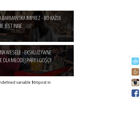
 BARMAŃSKA IMPREZ - BO KAŻDE
E JEST INNE
NA WESELE - EKSKLUZYWNE
E DLA MŁODEJ PARY I GOŚCI!
Undefined variable $tmpost in