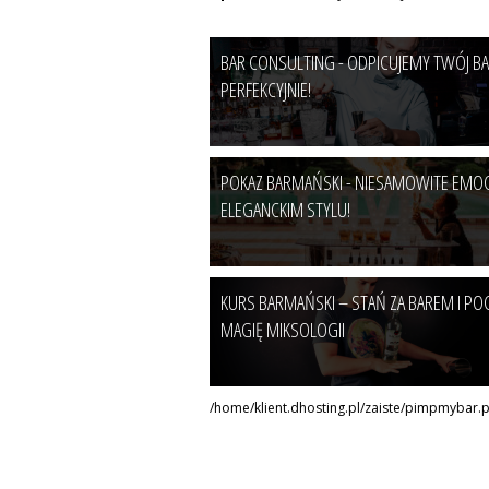
BAR CONSULTING - ODPICUJEMY TWÓJ B
PERFEKCYJNIE!
POKAZ BARMAŃSKI - NIESAMOWITE EMO
ELEGANCKIM STYLU!
KURS BARMAŃSKI – STAŃ ZA BAREM I PO
MAGIĘ MIKSOLOGII
/home/klient.dhosting.pl/zaiste/pimpmybar.