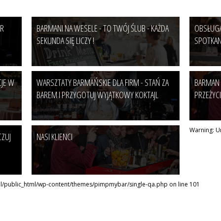
AR
BARMANI NA WESELE - TO TWÓJ ŚLUB - KAŻDA
OBSŁUGA
SEKUNDA SIĘ LICZY !
SPOTKANI
CJE W
WARSZTATY BARMAŃSKIE DLA FIRM - STAŃ ZA
BARMAN 
BAREM I PRZYGOTUJ WYJĄTKOWY KOKTAJL
PRZEŻYCI
Warning
: 
CZUJ
NASI KLIENCI
pl/public_html/wp-content/themes/pimpmybar/single-qa.php
on line
101