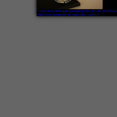
/home/klient.dhosting.pl/zaiste/pimpmybar.pl/public_html/wp-
https://www.pimpmybar.pl" class="close">Zamknij